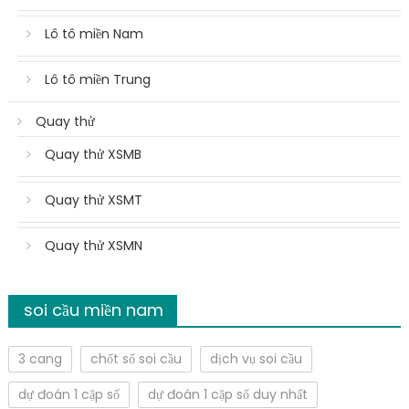
Lô tô miền Nam
Lô tô miền Trung
Quay thử
Quay thử XSMB
Quay thử XSMT
Quay thử XSMN
soi cầu miền nam
3 cang
chốt số soi cầu
dịch vụ soi cầu
dự đoán 1 cặp số
dự đoán 1 cặp số duy nhất