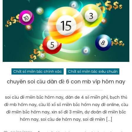
Chốt số miền bắc chính xác
Chốt số miền bắc siêu chuẩn
chuyên soi cầu dàn đề 6 con mb víp hôm nay
soi cầu đề miền bắc hôm nay, dàn de 4 số miễn phí, bạch thủ
đề mb hôm nay, cầu lô xổ số miền bắc hôm nay đề online, cầu
đề miền bắc hôm nay, xin số đề 3 miền, dự đoán đề miền bắc
hôm nay, soi cầu de hôm nay, soi đề miền […]