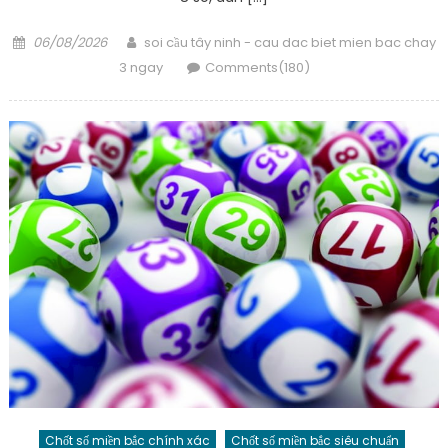
Posted
Author
06/08/2026
soi cầu tây ninh - cau dac biet mien bac chay
on
3 ngay
Comments(180)
Chốt số miền bắc chính xác
Chốt số miền bắc siêu chuẩn