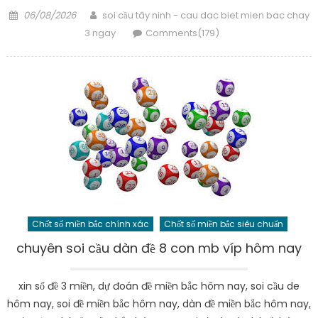
Posted
Author
06/08/2026
soi cầu tây ninh - cau dac biet mien bac chay
on
3 ngay
Comments(179)
Chốt số miền bắc chính xác
Chốt số miền bắc siêu chuẩn
chuyên soi cầu dàn đề 8 con mb víp hôm nay
xin số đề 3 miền, dự đoán đề miền bắc hôm nay, soi cầu de
hôm nay, soi đề miền bắc hôm nay, dàn đề miền bắc hôm nay,