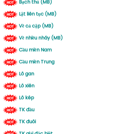
Bạch thủ (MB)
Lật liên tục (MB)
Về cả cặp (MB)
Về nhiều nháy (MB)
Cầu miền Nam
Cầu miền Trung
Lô gan
Lô xiên
Lô kép
TK đầu
TK đuôi
TK giải đặc biệt