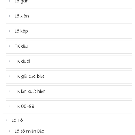
Lô gan
Lô xiên
Lô kép
TK đầu
TK đuôi
TK giải đặc biệt
TK lần xuất hiện
TK 00-99
Lô Tô
Lô tô miền Bắc