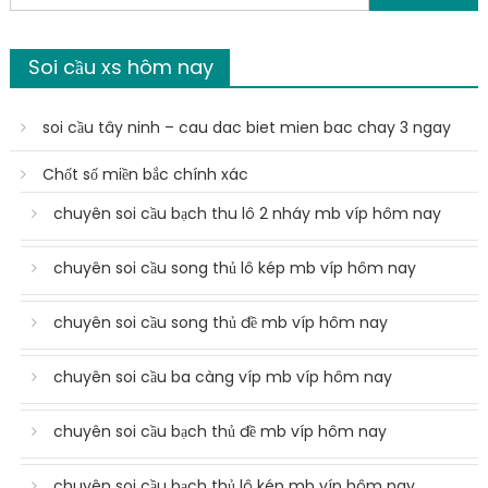
kiếm
cho:
Soi cầu xs hôm nay
soi cầu tây ninh – cau dac biet mien bac chay 3 ngay
Chốt số miền bắc chính xác
chuyên soi cầu bạch thu lô 2 nháy mb víp hôm nay
chuyên soi cầu song thủ lô kép mb víp hôm nay
chuyên soi cầu song thủ đề mb víp hôm nay
chuyên soi cầu ba càng víp mb víp hôm nay
chuyên soi cầu bạch thủ đề mb víp hôm nay
chuyên soi cầu bạch thủ lô kép mb víp hôm nay