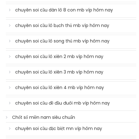
chuyên soi cầu dàn lô 8 con mb víp hôm nay
chuyên soi cầu lô bạch thủ mb víp hôm nay
chuyên soi cầu lô song thủ mb víp hôm nay
chuyên soi cầu lô xiên 2 mb víp hôm nay
chuyên soi cầu lô xiên 3 mb víp hôm nay
chuyên soi cầu lô xiên 4 mb víp hôm nay
chuyên soi cầu đề đầu đuôi mb víp hôm nay
Chốt số miền nam siêu chuẩn
chuyên soi cầu đặc biệt mn víp hôm nay