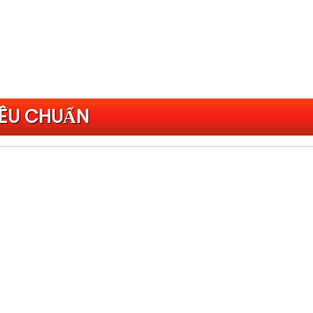
IÊU CHUẨN