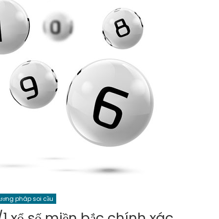
ương pháp soi cầu
/1 xổ số miền bắc chính xác