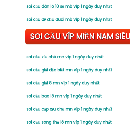
soi cầu dàn lô 10 số mb víp 1 ngày duy nhất
soi cầu đề đầu đuôi mb víp 1 ngày duy nhất
SOI CẦU VÍP MIỀN NAM SIÊ
soi cầu xỉu chủ mn víp 1 ngày duy nhất
soi cầu giải đặc biệt mn víp 1 ngày duy nhất
soi cầu giải 8 mn víp 1 ngày duy nhất
soi cầu bao lô mn víp 1 ngày duy nhất
soi cầu cặp xỉu chủ mn víp 1 ngày duy nhất
soi cầu song thủ lô mn víp 1 ngày duy nhất