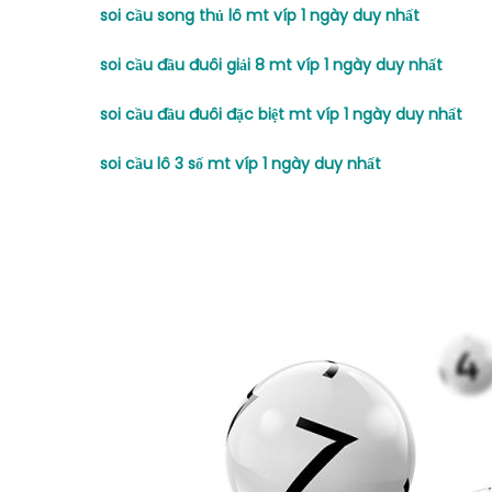
soi cầu song thủ lô mt víp 1 ngày duy nhất
soi cầu đầu đuôi giải 8 mt víp 1 ngày duy nhất
soi cầu đầu đuôi đặc biệt mt víp 1 ngày duy nhất
soi cầu lô 3 số mt víp 1 ngày duy nhất