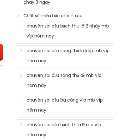
chay 3 ngay
Chốt số miền bắc chính xác
chuyên soi cầu bạch thu lô 2 nháy mb
víp hôm nay
chuyên soi cầu song thủ lô kép mb víp
hôm nay
chuyên soi cầu song thủ đề mb víp
hôm nay
chuyên soi cầu ba càng víp mb víp
hôm nay
chuyên soi cầu bạch thủ đề mb víp
hôm nay