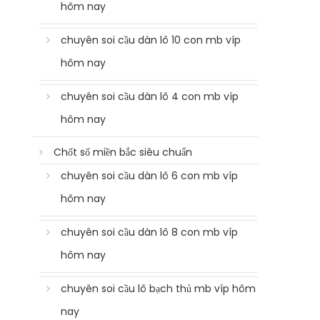
hôm nay
chuyên soi cầu dàn lô 10 con mb víp
hôm nay
chuyên soi cầu dàn lô 4 con mb víp
hôm nay
Chốt số miền bắc siêu chuẩn
chuyên soi cầu dàn lô 6 con mb víp
hôm nay
chuyên soi cầu dàn lô 8 con mb víp
hôm nay
chuyên soi cầu lô bạch thủ mb víp hôm
nay