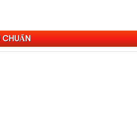
U CHUẨN