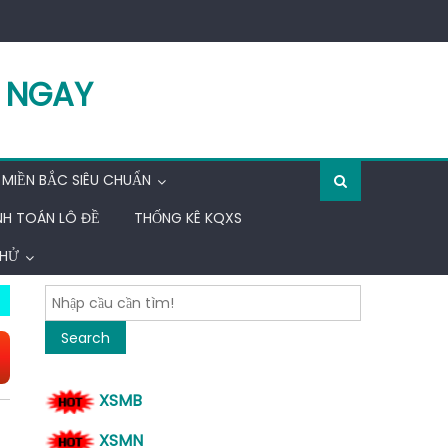
3 NGAY
 MIỀN BẮC SIÊU CHUẨN
́NH TOÁN LÔ ĐỀ
THỐNG KÊ KQXS
THỬ
Search
XSMB
XSMN