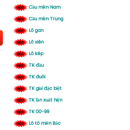
Cầu miền Nam
Cầu miền Trung
Lô gan
Lô xiên
Lô kép
TK đầu
TK đuôi
TK giải đặc biệt
TK lần xuất hiện
TK 00-99
Lô tô miền Bắc