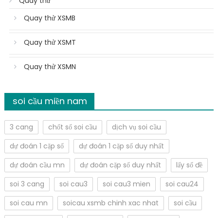
Quay thử
Quay thử XSMB
Quay thử XSMT
Quay thử XSMN
soi cầu miền nam
3 cang
chốt số soi cầu
dịch vụ soi cầu
dự đoán 1 cặp số
dự đoán 1 cặp số duy nhất
dự đoán cầu mn
dự đoán cặp số duy nhất
lấy số đề
soi 3 cang
soi cau3
soi cau3 mien
soi cau24
soi cau mn
soicau xsmb chinh xac nhat
soi cầu