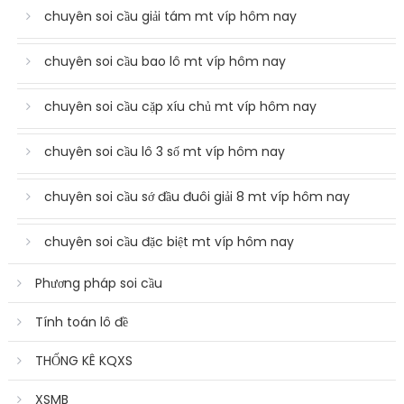
chuyên soi cầu giải tám mt víp hôm nay
chuyên soi cầu bao lô mt víp hôm nay
chuyên soi cầu cặp xíu chủ mt víp hôm nay
chuyên soi cầu lô 3 số mt víp hôm nay
chuyên soi cầu sớ đầu đuôi giải 8 mt víp hôm nay
chuyên soi cầu đặc biệt mt víp hôm nay
Phương pháp soi cầu
Tính toán lô đề
THỐNG KÊ KQXS
XSMB