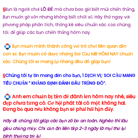
§
Bạn là người chơi
LÔ ĐỀ
mà chưa bao giờ biết mùi chiến thắng,
Bạn muốn gỡ vốn nhưng không biết chốt số. Hãy thử ngay với
phương pháp phân tích, thống kê siêu chuẩn xác của chúng
tôi. để giúp các bạn chiến thắng hôm nay.
Bạn muốn mình thành công với trò chơi liên quan đến
con số. Bạn muốn có được những Soi Cầu MB HÔM NAY chuẩn
xác. Chúng tôi sẽ mang lại những điều đó giúp bạn!
§
Chúng tôi tự tin mang đến cho bạn, 1 DỊCH VỤ SOI CẦU MANG
TIÊU CHUẨN ” KHẲNG ĐỊNH ĐÁNH ĐÂU TRÚNG ĐÓ”.
Anh em chuẩn bị tiền để đánh lớn hôm nay nhé, siêu
đẹp chưa từng có. Cơ hội phát tài có một không hai.
Đừng bỏ qua nếu không bạn sẽ phải hối hận đấy.
Hãy để chúng tôi giúp các bạn zô bờ an toàn. Nghèo thì lâu
giầu chẳng mấy. Chỉ cần ăn liên tiếp 2-3 ngày là mọi thứ lại
bình thường trở lại