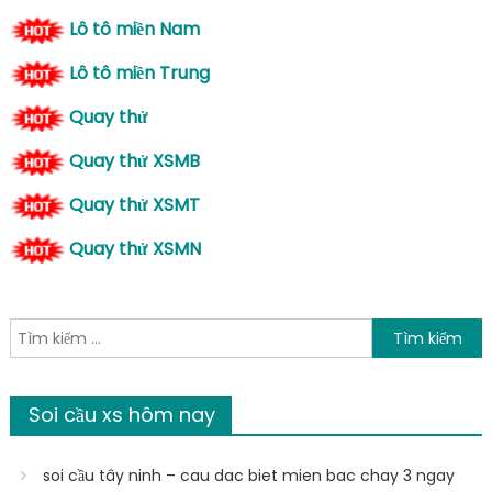
Lô tô miền Nam
Lô tô miền Trung
Quay thử
Quay thử XSMB
Quay thử XSMT
Quay thử XSMN
Tìm
kiếm
cho:
Soi cầu xs hôm nay
soi cầu tây ninh – cau dac biet mien bac chay 3 ngay