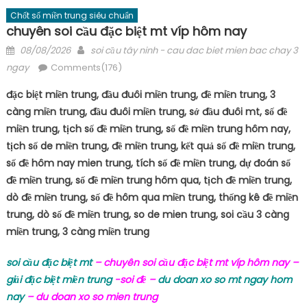
Chốt số miền trung siêu chuẩn
chuyên soi cầu đặc biệt mt víp hôm nay
Posted
Author
08/08/2026
soi cầu tây ninh - cau dac biet mien bac chay 3
on
ngay
Comments(176)
đặc biệt miền trung, đầu đuôi miền trung, đề miền trung, 3
càng miền trung, đầu đuôi miền trung, sớ đầu đuôi mt, số đề
miền trung, tịch số đề miền trung, số đề miền trung hôm nay,
tịch số de miền trung, đề miền trung, kết quả số đề miền trung,
số đề hôm nay mien trung, tích số đề miền trung, dự đoán số
đề miền trung, số đề miền trung hôm qua, tịch đề miền trung,
dò đề miền trung, số đề hôm qua miền trung, thống kê đề miền
trung, dò số đề miền trung, so de mien trung, soi cầu 3 càng
miền trung, 3 càng miền trung
soi cầu đặc biệt mt
– chuyên soi cầu đặc biệt mt víp hôm nay –
giải đặc biệt miền trung
-soi đề –
du doan xo so mt ngay hom
nay
– du doan xo so mien trung