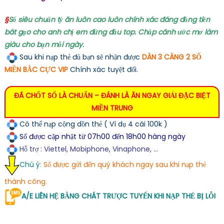
§
Số siêu chuẩn tỷ ăn luôn cao luôn chính xác đáng đồng tiền
bát gạo cho anh chị em đứng đầu top. Chắp cánh ước mơ làm
giàu cho bạn mỗi ngày
.
Sau khi nạp thẻ đủ bạn sẽ nhận được
DÀN 3 CÀNG 2 SỐ
MIỀN BẮC CỰC VIP
Chính xác tuyệt đối.
ĐÃ CHỐT SỐ LÀ CHUẨN – ĐÁNH LÀ ĂN NGAY GIẢI ĐẶC BIỆT
MIỀN TRUNG
Có thể nạp cộng dồn thẻ ( Ví dụ 4 cái 100k )
Số được cập nhật từ 07h00 đến 18h00 hàng ngày
Hỗ trợ : Viettel, Mobiphone, Vinaphone, …
Chú ý
: Số được gửi đến quý khách ngay sau khi nạp thẻ
thành công.
A/E LIÊN HỆ BẰNG CHÁT TRƯỢC TUYẾN KHI NẠP THẺ BỊ LỖI