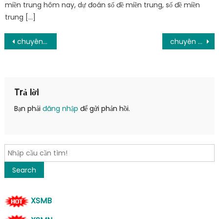
miền trung hôm nay, dự đoán số đề miền trung, số đề miền
trung […]
Điều
chuyên soi cầu cặp xíu chủ mt víp hôm nay
chuyên soi cầu sớ đầu đuôi giải đặc biệt mt víp hôm nay
hướng
bài
Trả lời
viết
Bạn phải
đăng nhập
để gửi phản hồi.
Search
XSMB