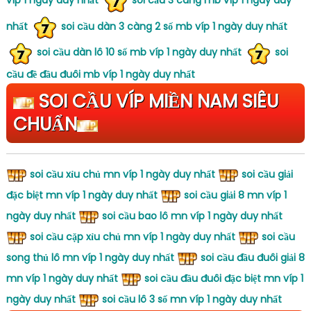
nhất
soi cầu dàn 3 càng 2 số mb víp 1 ngày duy nhất
soi cầu dàn lô 10 số mb víp 1 ngày duy nhất
soi
cầu đề đầu đuôi mb víp 1 ngày duy nhất
SOI CẦU VÍP MIỀN NAM SIÊU
CHUẨN
soi cầu xỉu chủ mn víp 1 ngày duy nhất
soi cầu giải
đặc biệt mn víp 1 ngày duy nhất
soi cầu giải 8 mn víp 1
ngày duy nhất
soi cầu bao lô mn víp 1 ngày duy nhất
soi cầu cặp xỉu chủ mn víp 1 ngày duy nhất
soi cầu
song thủ lô mn víp 1 ngày duy nhất
soi cầu đầu đuôi giải 8
mn víp 1 ngày duy nhất
soi cầu đầu đuôi đặc biệt mn víp 1
ngày duy nhất
soi cầu lô 3 số mn víp 1 ngày duy nhất