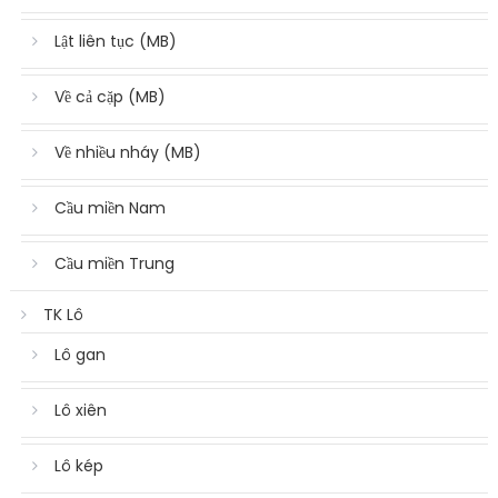
Lật liên tục (MB)
Về cả cặp (MB)
Về nhiều nháy (MB)
Cầu miền Nam
Cầu miền Trung
TK Lô
Lô gan
Lô xiên
Lô kép