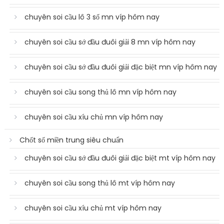
chuyên soi cầu lô 3 số mn víp hôm nay
chuyên soi cầu sớ đầu đuôi giải 8 mn víp hôm nay
chuyên soi cầu sớ đầu đuôi giải đặc biệt mn víp hôm nay
chuyên soi cầu song thủ lô mn víp hôm nay
chuyên soi cầu xíu chủ mn víp hôm nay
Chốt số miền trung siêu chuẩn
chuyên soi cầu sớ đầu đuôi giải đặc biệt mt víp hôm nay
chuyên soi cầu song thủ lô mt víp hôm nay
chuyên soi cầu xíu chủ mt víp hôm nay