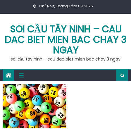
Skip
Chủ Nhật, Tháng Tám 09, 2026
to
content
SOI CẦU TÂY NINH – CAU
DAC BIET MIEN BAC CHAY 3
NGAY
soi cầu tây ninh – cau dac biet mien bac chay 3 ngay