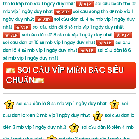
thủ lô kép mb víp 1 ngày duy nhất
soi cầu bạch thủ đề
mb víp 1 ngày duy nhất
soi cầu song thủ đề mb víp 1
ngày duy nhất
soi cầu dàn đề 4 số mb víp 1 ngày duy
nhất
soi cầu dàn đề 6 số mb víp 1 ngày duy nhất
soi cầu dàn đề 8 số mb víp 1 ngày duy nhất
soi cầu dàn đề 10 số mb víp 1 ngày duy nhất
soi cầu
dàn lô 4 số mb víp 1 ngày duy nhất
soi cầu dàn lô 6
số mb víp 1 ngày duy nhất
SOI CẦU VÍP MIỀN BẮC SIÊU
CHUẨN
soi cầu dàn lô 8 số mb víp 1 ngày duy nhất
soi
cầu dàn lô xiên 2 mb víp 1 ngày duy nhất
soi cầu dàn lô
xiên 3 mb víp 1 ngày duy nhất
soi cầu dàn lô xiên 4 mb
víp 1 ngày duy nhất
soi cầu 3 càng mb víp 1 ngày duy