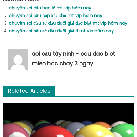
chuyên soi cầu bao lô mt víp hôm nay
chuyên soi cầu cặp xíu chủ mt víp hôm nay
chuyên soi cầu sớ đầu đuôi giải đặc biệt mt víp hôm nay
chuyên soi cầu sớ đầu đuôi giải 8 mt víp hôm nay
soi cầu tây ninh - cau dac biet
mien bac chay 3 ngay
Related Articles