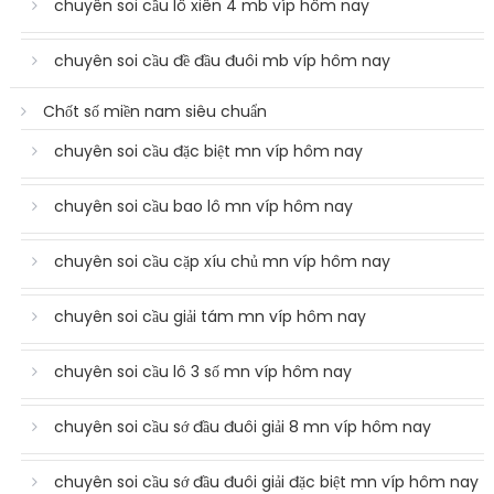
chuyên soi cầu lô xiên 4 mb víp hôm nay
chuyên soi cầu đề đầu đuôi mb víp hôm nay
Chốt số miền nam siêu chuẩn
chuyên soi cầu đặc biệt mn víp hôm nay
chuyên soi cầu bao lô mn víp hôm nay
chuyên soi cầu cặp xíu chủ mn víp hôm nay
chuyên soi cầu giải tám mn víp hôm nay
chuyên soi cầu lô 3 số mn víp hôm nay
chuyên soi cầu sớ đầu đuôi giải 8 mn víp hôm nay
chuyên soi cầu sớ đầu đuôi giải đặc biệt mn víp hôm nay