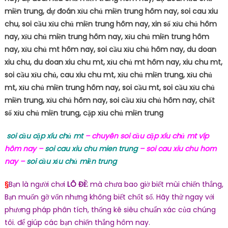
miền trung, dự đoán xỉu chủ miền trung hôm nay, soi cau xiu
chu, soi cầu xỉu chủ miền trung hôm nay, xin số xỉu chủ hôm
nay, xỉu chủ miền trung hôm nay, xỉu chủ miền trung hôm
nay, xỉu chủ mt hôm nay, soi cầu xỉu chủ hôm nay, du doan
xiu chu, du doan xiu chu mt, xỉu chủ mt hôm nay, xiu chu mt,
soi cầu xỉu chủ, cau xiu chu mt, xỉu chủ miền trung, xỉu chủ
mt, xỉu chủ miền trung hôm nay, soi cầu mt, soi cầu xỉu chủ
miền trung, xỉu chủ hôm nay, soi cầu xỉu chủ hôm nay, chốt
số xỉu chủ miền trung, cặp xỉu chủ miền trung
soi cầu cặp xíu chủ mt
– chuyên soi cầu cặp xíu chủ mt víp
hôm nay –
soi cau xiu chu mien trung
– soi cau xiu chu hom
nay –
soi cầu xỉu chủ miền trung
§
Bạn là người chơi
LÔ ĐỀ
mà chưa bao giờ biết mùi chiến thắng,
Bạn muốn gỡ vốn nhưng không biết chốt số. Hãy thử ngay với
phương pháp phân tích, thống kê siêu chuẩn xác của chúng
tôi. để giúp các bạn chiến thắng hôm nay.