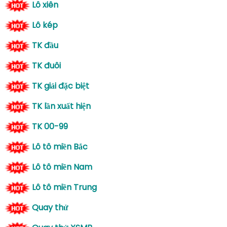
Lô xiên
Lô kép
TK đầu
TK đuôi
TK giải đặc biệt
TK lần xuất hiện
TK 00-99
Lô tô miền Bắc
Lô tô miền Nam
Lô tô miền Trung
Quay thử