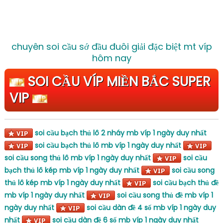
chuyên soi cầu sớ đầu đuôi giải đặc biệt mt víp
hôm nay
SOI CẦU VÍP MIỀN BẮC SUPER
VIP
soi cầu bạch thủ lô 2 nháy mb víp 1 ngày duy nhất
soi cầu bạch thủ lô mb víp 1 ngày duy nhất
soi cầu song thủ lô mb víp 1 ngày duy nhất
soi cầu
bạch thủ lô kép mb víp 1 ngày duy nhất
soi cầu song
thủ lô kép mb víp 1 ngày duy nhất
soi cầu bạch thủ đề
mb víp 1 ngày duy nhất
soi cầu song thủ đề mb víp 1
ngày duy nhất
soi cầu dàn đề 4 số mb víp 1 ngày duy
nhất
soi cầu dàn đề 6 số mb víp 1 ngày duy nhất