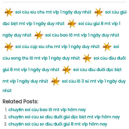
soi cầu xỉu chủ mt víp 1 ngày duy nhất
soi cầu giải
đặc biệt mt víp 1 ngày duy nhất
soi cầu giải 8 mt víp 1
ngày duy nhất
soi cầu bao lô mt víp 1 ngày duy nhất
soi cầu cặp xỉu chủ mt víp 1 ngày duy nhất
soi
cầu song thủ lô mt víp 1 ngày duy nhất
soi cầu đầu đuôi
giải 8 mt víp 1 ngày duy nhất
soi cầu đầu đuôi đặc biệt
mt víp 1 ngày duy nhất
soi cầu lô 3 số mt víp 1 ngày duy
nhất
Related Posts:
chuyên soi cầu bao lô mt víp hôm nay
chuyên soi cầu sớ đầu đuôi giải đặc biệt mt víp hôm nay
chuyên soi cầu sớ đầu đuôi giải 8 mt víp hôm nay