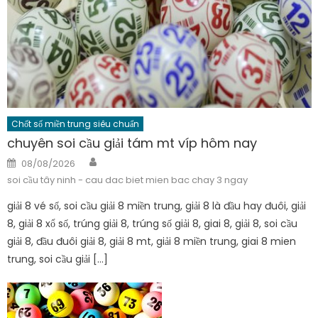
Chốt số miền trung siêu chuẩn
chuyên soi cầu giải tám mt víp hôm nay
Author
Posted
08/08/2026
on
soi cầu tây ninh - cau dac biet mien bac chay 3 ngay
giải 8 vé số, soi cầu giải 8 miền trung, giải 8 là đầu hay đuôi, giải
8, giải 8 xổ số, trúng giải 8, trúng số giải 8, giai 8, giải 8, soi cầu
giải 8, đầu đuôi giải 8, giải 8 mt, giải 8 miền trung, giai 8 mien
trung, soi cầu giải […]