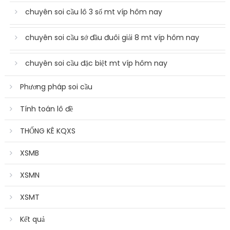
chuyên soi cầu lô 3 số mt víp hôm nay
chuyên soi cầu sớ đầu đuôi giải 8 mt víp hôm nay
chuyên soi cầu đặc biệt mt víp hôm nay
Phương pháp soi cầu
Tính toán lô đề
THỐNG KÊ KQXS
XSMB
XSMN
XSMT
Kết quả