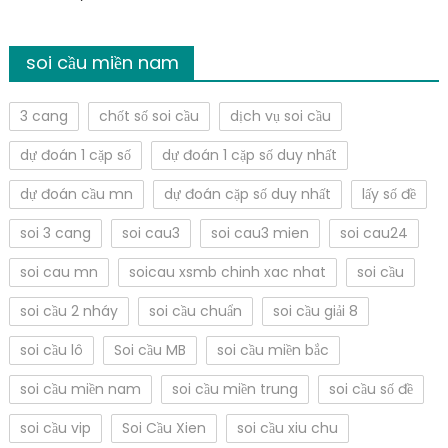
soi cầu miền nam
3 cang
chốt số soi cầu
dịch vụ soi cầu
dự đoán 1 cặp số
dự đoán 1 cặp số duy nhất
dự đoán cầu mn
dự đoán cặp số duy nhất
lấy số đề
soi 3 cang
soi cau3
soi cau3 mien
soi cau24
soi cau mn
soicau xsmb chinh xac nhat
soi cầu
soi cầu 2 nháy
soi cầu chuẩn
soi cầu giải 8
soi cầu lô
Soi cầu MB
soi cầu miền bắc
soi cầu miền nam
soi cầu miền trung
soi cầu số đề
soi cầu vip
Soi Cầu Xien
soi cầu xiu chu