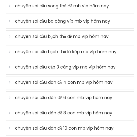
chuyên soi cầu song thủ đề mb víp hôm nay
chuyên soi cầu ba càng víp mb víp hôm nay
chuyên soi cầu bạch thủ đề mb víp hôm nay
chuyên soi cầu bạch thủ lô kép mb víp hôm nay
chuyên soi cầu cặp 3 càng víp mb víp hôm nay
chuyên soi cầu dàn đề 4 con mb víp hôm nay
chuyên soi cầu dàn đề 6 con mb víp hôm nay
chuyên soi cầu dàn đề 8 con mb víp hôm nay
chuyên soi cầu dàn đề 10 con mb víp hôm nay