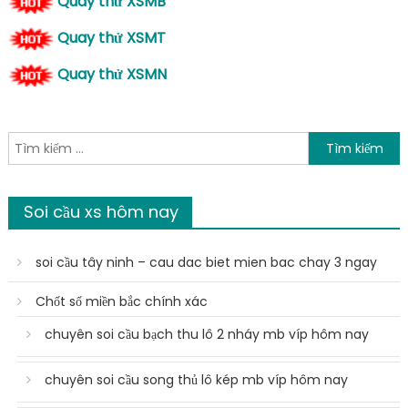
Quay thử XSMB
Quay thử XSMT
Quay thử XSMN
Tìm
kiếm
cho:
Soi cầu xs hôm nay
soi cầu tây ninh – cau dac biet mien bac chay 3 ngay
Chốt số miền bắc chính xác
chuyên soi cầu bạch thu lô 2 nháy mb víp hôm nay
chuyên soi cầu song thủ lô kép mb víp hôm nay