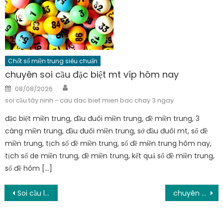
Chốt số miền trung siêu chuẩn
chuyên soi cầu đặc biệt mt víp hôm nay
Author
Posted
08/08/2026
on
soi cầu tây ninh - cau dac biet mien bac chay 3 ngay
đặc biệt miền trung, đầu đuôi miền trung, đề miền trung, 3
càng miền trung, đầu đuôi miền trung, sớ đầu đuôi mt, số đề
miền trung, tịch số đề miền trung, số đề miền trung hôm nay,
tịch số de miền trung, đề miền trung, kết quả số đề miền trung,
số đề hôm […]
Điều
Soi cầu lô xiên đẹp nhất ngày hôm nay ngày 08/08/2026
chuyên soi cầu đặc biệt mt víp hôm nay
hướng