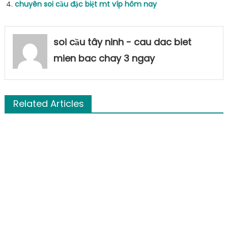
chuyên soi cầu đặc biệt mt víp hôm nay
soi cầu tây ninh - cau dac biet
mien bac chay 3 ngay
Related Articles