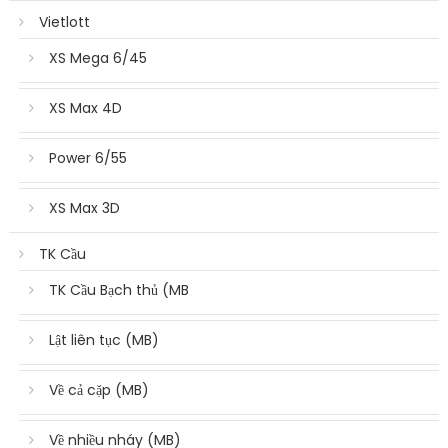
Vietlott
XS Mega 6/45
XS Max 4D
Power 6/55
XS Max 3D
TK Cầu
TK Cầu Bạch thủ (MB
Lật liên tục (MB)
Về cả cặp (MB)
Về nhiều nháy (MB)