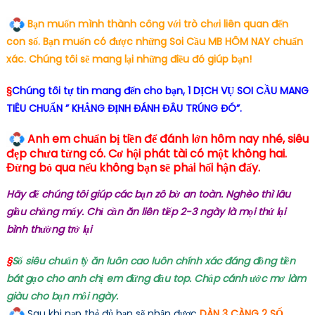
Bạn muốn mình thành công với trò chơi liên quan đến
con số. Bạn muốn có được những Soi Cầu MB HÔM NAY chuẩn
xác. Chúng tôi sẽ mang lại những điều đó giúp bạn!
§
Chúng tôi tự tin mang đến cho bạn, 1 DỊCH VỤ SOI CẦU MANG
TIÊU CHUẨN ” KHẲNG ĐỊNH ĐÁNH ĐÂU TRÚNG ĐÓ”.
Anh em chuẩn bị tiền để đánh lớn hôm nay nhé, siêu
đẹp chưa từng có. Cơ hội phát tài có một không hai.
Đừng bỏ qua nếu không bạn sẽ phải hối hận đấy.
Hãy để chúng tôi giúp các bạn zô bờ an toàn. Nghèo thì lâu
giầu chẳng mấy. Chỉ cần ăn liên tiếp 2-3 ngày là mọi thứ lại
bình thường trở lại
§
Số siêu chuẩn tỷ ăn luôn cao luôn chính xác đáng đồng tiền
bát gạo cho anh chị em đứng đầu top. Chắp cánh ước mơ làm
giàu cho bạn mỗi ngày
.
Sau khi nạp thẻ đủ bạn sẽ nhận được
DÀN 3 CÀNG 2 SỐ