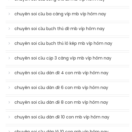
chuyên soi cầu ba càng víp mb víp hôm nay
chuyên soi cầu bạch thủ đề mb víp hôm nay
chuyên soi cầu bạch thủ lô kép mb víp hôm nay
chuyên soi cầu cặp 3 càng víp mb víp hôm nay
chuyên soi cầu dàn đề 4 con mb víp hôm nay
chuyên soi cầu dàn đề 6 con mb víp hôm nay
chuyên soi cầu dàn đề 8 con mb víp hôm nay
chuyên soi cầu dàn đề 10 con mb víp hôm nay
chuyên soi cầu dàn lô 10 con mb víp hôm nay