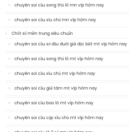
chuyên soi cầu song thủ lô mn víp hôm nay
chuyên soi cầu xíu chủ mn víp hôm nay
Chốt số miền trung siêu chuẩn
chuyên soi cầu sớ đầu đuôi giải đặc biệt mt víp hôm nay
chuyên soi cầu song thủ lô mt víp hôm nay
chuyên soi cầu xíu chủ mt víp hôm nay
chuyên soi cầu giải tám mt víp hôm nay
chuyên soi cầu bao lô mt víp hôm nay
chuyên soi cầu cặp xíu chủ mt víp hôm nay