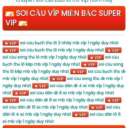
SOI CẦU VÍP MIỀN BẮC SUPER
VIP
soi cầu bạch thủ lô 2 nháy mb víp 1 ngày duy nhất
soi cầu bạch thủ lô mb víp 1 ngày duy nhất
soi cầu song thủ lô mb víp 1 ngày duy nhất
soi cầu
bạch thủ lô kép mb víp 1 ngày duy nhất
soi cầu song
thủ lô kép mb víp 1 ngày duy nhất
soi cầu bạch thủ đề
mb víp 1 ngày duy nhất
soi cầu song thủ đề mb víp 1
ngày duy nhất
soi cầu dàn đề 4 số mb víp 1 ngày duy
nhất
soi cầu dàn đề 6 số mb víp 1 ngày duy nhất
soi cầu dàn đề 8 số mb víp 1 ngày duy nhất
soi cầu dàn đề 10 số mb víp 1 ngày duy nhất
soi cầu
dàn lô 4 số mb víp 1 ngày duy nhất
soi cầu dàn lô 6
số mb víp 1 ngày duy nhất