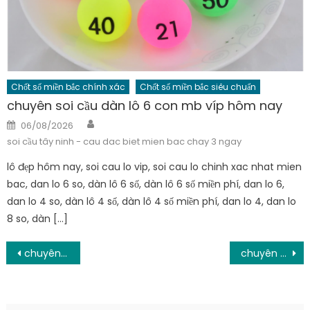
Chốt số miền bắc chính xác
Chốt số miền bắc siêu chuẩn
chuyên soi cầu dàn lô 6 con mb víp hôm nay
Author
Posted
06/08/2026
on
soi cầu tây ninh - cau dac biet mien bac chay 3 ngay
lô đẹp hôm nay, soi cau lo vip, soi cau lo chinh xac nhat mien
bac, dan lo 6 so, dàn lô 6 số, dàn lô 6 số miền phí, dan lo 6,
dan lo 4 so, dàn lô 4 số, dàn lô 4 số miền phí, dan lo 4, dan lo
8 so, dàn […]
Điều
chuyên soi cầu lô song thủ mb víp hôm nay
chuyên soi cầu dàn lô 4 con mb víp hôm nay
hướng
bài