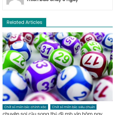
Related Articles
Chốt số miền bắc chính xác
Chốt số miền bắc siêu chuẩn
chuyên soi cầu song thủ đề mb víp hôm nay