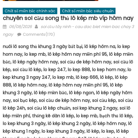
Chốt số miền bắc chính xác
Chốt số miền bắc siêu chuẩn
chuyên soi cầu song thủ lô kép mb víp hôm nay
Posted
Author
06/08/2026
soi cầu tây ninh - cau dac biet mien bac chay 3
on
ngay
Comments(170)
nuôi lô song thủ khung 3 ngày bất bại, lô kép hôm na, lo kep
hom nay, lo kep mb, lô kép hôm nay miễn phí 95, lô kép miền
bắc, lô kép ngày hôm nay, soi cầu de kép hôm nay, soi cầu lô
kép, soi cầu lô kép, lo kep 247, lo kep 888, lo kep hom nay, lo
kep khung 3 ngay 247, lo kep mb, lô kep 666, lô kép, lô kép
888, lô kép hôm nay, lô kép hôm nay miễn phí 95, lô kép
khung 3 ngày, lô kép miền bắc, lô kép ngon, lô kép ngày hôm
nay, soi bạc kép, soi cầu de kép hôm nay, soi cầu kép, soi cầu
lô kép 24h, soi cầu lô kép chuẩn, soi kep khung 2 ngay, soi lô
kép miễn phí, thống kê dàn lô kép, lo kep mb, bạch thủ lô kép,
lo kep khung 3 ngày, lô kép khung 2 ngày, lô kép hôm nay, lô
kép khung 1 ngày, lo kep khung 3 ngày, lô kép, lo kep, lô kép