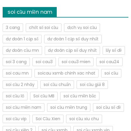
soi cầu miền nam
3 cang
chốt số soi cầu
dịch vụ soi cầu
dự đoán 1 cặp số
dự đoán 1 cặp số duy nhất
dự đoán cầu mn
dự đoán cặp số duy nhất
lấy số đề
soi 3 cang
soi cau3
soi cau3 mien
soi cau24
soi cau mn
soicau xsmb chinh xac nhat
soi cầu
soi cầu 2 nháy
soi cầu chuẩn
soi cầu giải 8
soi cầu lô
Soi cầu MB
soi cầu miền bắc
soi cầu miền nam
soi cầu miền trung
soi cầu số đề
soi cầu vip
Soi Cầu Xien
soi cầu xiu chu
soi cầu xiên 2
soi cầu xsmb
soi cầu xsmb vip