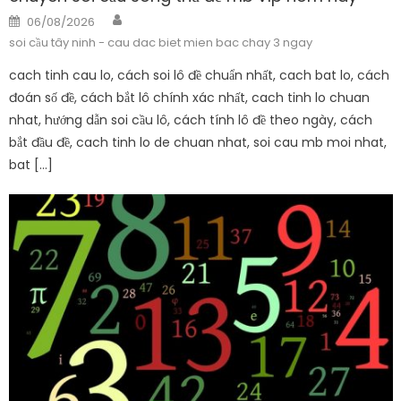
Author
Posted
06/08/2026
on
soi cầu tây ninh - cau dac biet mien bac chay 3 ngay
cach tinh cau lo, cách soi lô đề chuẩn nhất, cach bat lo, cách
đoán số đề, cách bắt lô chính xác nhất, cach tinh lo chuan
nhat, hướng dẫn soi cầu lô, cách tính lô đề theo ngày, cách
bắt đầu đề, cach tinh lo de chuan nhat, soi cau mb moi nhat,
bat […]