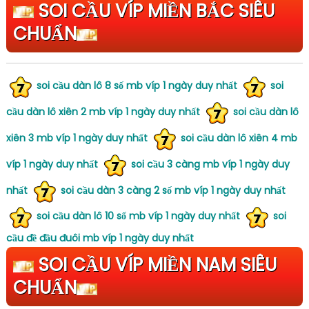
SOI CẦU VÍP MIỀN BẮC SIÊU
CHUẨN
soi cầu dàn lô 8 số mb víp 1 ngày duy nhất
soi
cầu dàn lô xiên 2 mb víp 1 ngày duy nhất
soi cầu dàn lô
xiên 3 mb víp 1 ngày duy nhất
soi cầu dàn lô xiên 4 mb
víp 1 ngày duy nhất
soi cầu 3 càng mb víp 1 ngày duy
nhất
soi cầu dàn 3 càng 2 số mb víp 1 ngày duy nhất
soi cầu dàn lô 10 số mb víp 1 ngày duy nhất
soi
cầu đề đầu đuôi mb víp 1 ngày duy nhất
SOI CẦU VÍP MIỀN NAM SIÊU
CHUẨN