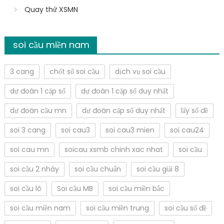
Quay thử XSMN
soi cầu miền nam
3 cang
chốt số soi cầu
dịch vụ soi cầu
dự đoán 1 cặp số
dự đoán 1 cặp số duy nhất
dự đoán cầu mn
dự đoán cặp số duy nhất
lấy số đề
soi 3 cang
soi cau3
soi cau3 mien
soi cau24
soi cau mn
soicau xsmb chinh xac nhat
soi cầu
soi cầu 2 nháy
soi cầu chuẩn
soi cầu giải 8
soi cầu lô
Soi cầu MB
soi cầu miền bắc
soi cầu miền nam
soi cầu miền trung
soi cầu số đề