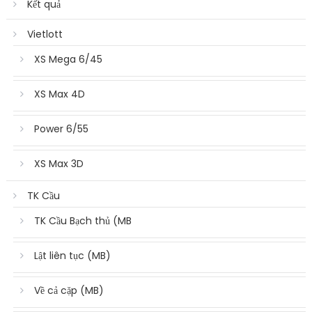
Kết quả
Vietlott
XS Mega 6/45
XS Max 4D
Power 6/55
XS Max 3D
TK Cầu
TK Cầu Bạch thủ (MB
Lật liên tục (MB)
Về cả cặp (MB)