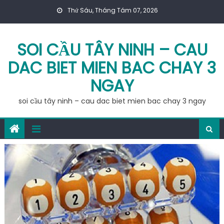
Skip
Thứ Sáu, Tháng Tám 07, 2026
to
content
SOI CẦU TÂY NINH – CAU
DAC BIET MIEN BAC CHAY 3
NGAY
soi cầu tây ninh – cau dac biet mien bac chay 3 ngay