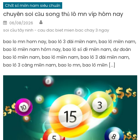
Chốt số miền nam siêu chuẩn
chuyên soi cầu song thủ lô mn víp hôm nay
Author
Posted
06/08/2026
on
soi cầu tây ninh - cau dac biet mien bac chay 3 ngay
bao lo mn hom nay, bao lô 3 đài miền nam, bao lô miền nam,
bao lô miền nam hôm nay, bao lô số đề miền nam, dự đoán
bao lô miền nam, bao lô miền nam, bao lô 3 đài miền nam,
bao lô 3 càng miền nam, bao lo mn, bao lô miền […]