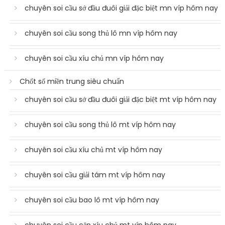
chuyên soi cầu sớ đầu đuôi giải đặc biệt mn víp hôm nay
chuyên soi cầu song thủ lô mn víp hôm nay
chuyên soi cầu xíu chủ mn víp hôm nay
Chốt số miền trung siêu chuẩn
chuyên soi cầu sớ đầu đuôi giải đặc biệt mt víp hôm nay
chuyên soi cầu song thủ lô mt víp hôm nay
chuyên soi cầu xíu chủ mt víp hôm nay
chuyên soi cầu giải tám mt víp hôm nay
chuyên soi cầu bao lô mt víp hôm nay
chuyên soi cầu cặp xíu chủ mt víp hôm nay