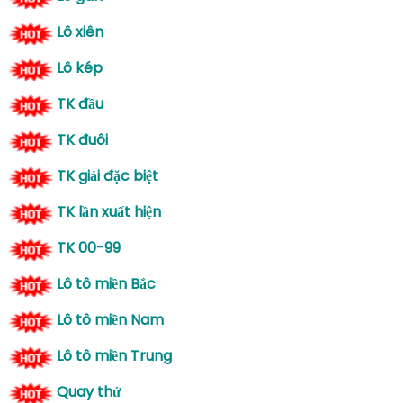
Lô xiên
Lô kép
TK đầu
TK đuôi
TK giải đặc biệt
TK lần xuất hiện
TK 00-99
Lô tô miền Bắc
Lô tô miền Nam
Lô tô miền Trung
Quay thử