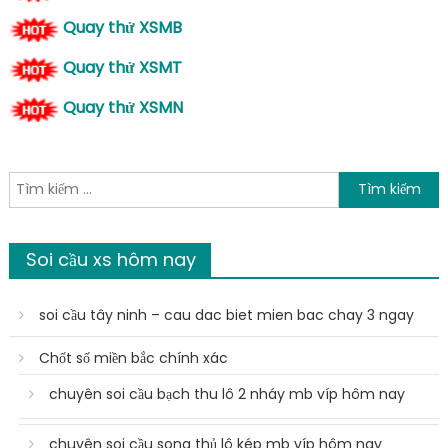
Quay thử XSMB
Quay thử XSMT
Quay thử XSMN
Tìm
kiếm
cho:
Soi cầu xs hôm nay
soi cầu tây ninh – cau dac biet mien bac chay 3 ngay
Chốt số miền bắc chính xác
chuyên soi cầu bạch thu lô 2 nháy mb víp hôm nay
chuyên soi cầu song thủ lô kép mb víp hôm nay