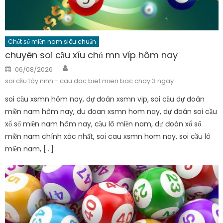
Chốt số miền nam siêu chuẩn
chuyên soi cầu xíu chủ mn víp hôm nay
Author
Posted
06/08/2026
on
soi cầu tây ninh - cau dac biet mien bac chay 3 ngay
soi cầu xsmn hôm nay, dự đoán xsmn vip, soi cầu dự đoán
miền nam hôm nay, du đoan xsmn hom nay, dự đoán soi cầu
xổ số miền nam hôm nay, cầu lô miền nam, dự đoán xổ số
miền nam chính xác nhất, soi cau xsmn hom nay, soi cầu lô
miền nam, […]