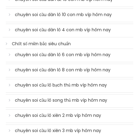
chuyên soi cầu dàn lô 10 con mb víp hôm nay
chuyên soi cầu dàn lô 4 con mb víp hôm nay
Chốt số miền bắc siêu chuẩn
chuyên soi cầu dàn lô 6 con mb víp hôm nay
chuyên soi cầu dàn lô 8 con mb víp hôm nay
chuyên soi cầu lô bạch thủ mb víp hôm nay
chuyên soi cầu lô song thủ mb víp hôm nay
chuyên soi cầu lô xiên 2 mb víp hôm nay
chuyên soi cầu lô xiên 3 mb víp hôm nay