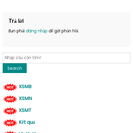
hướng
bài
Trả lời
viết
Bạn phải
đăng nhập
để gửi phản hồi.
Search
XSMB
XSMN
XSMT
Kết quả