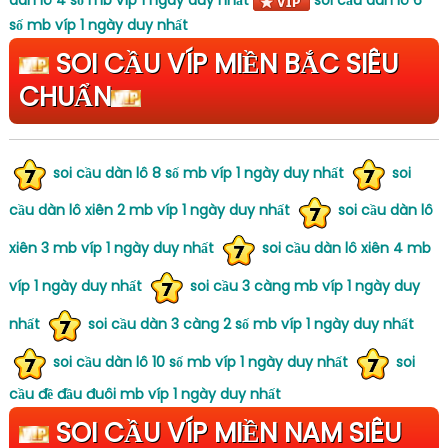
số mb víp 1 ngày duy nhất
SOI CẦU VÍP MIỀN BẮC SIÊU
CHUẨN
soi cầu dàn lô 8 số mb víp 1 ngày duy nhất
soi
cầu dàn lô xiên 2 mb víp 1 ngày duy nhất
soi cầu dàn lô
xiên 3 mb víp 1 ngày duy nhất
soi cầu dàn lô xiên 4 mb
víp 1 ngày duy nhất
soi cầu 3 càng mb víp 1 ngày duy
nhất
soi cầu dàn 3 càng 2 số mb víp 1 ngày duy nhất
soi cầu dàn lô 10 số mb víp 1 ngày duy nhất
soi
cầu đề đầu đuôi mb víp 1 ngày duy nhất
SOI CẦU VÍP MIỀN NAM SIÊU