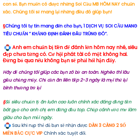
con số. Bạn muốn có được những Soi Cầu MB HÔM NAY chuẩn
xác. Chúng tôi sẽ mang lại những điều đó giúp bạn!
§
Chúng tôi tự tin mang đến cho bạn, 1 DỊCH VỤ SOI CẦU MANG
TIÊU CHUẨN ” KHẲNG ĐỊNH ĐÁNH ĐÂU TRÚNG ĐÓ”.
Anh em chuẩn bị tiền để đánh lớn hôm nay nhé, siêu
đẹp chưa từng có. Cơ hội phát tài có một không hai.
Đừng bỏ qua nếu không bạn sẽ phải hối hận đấy.
Hãy để chúng tôi giúp các bạn zô bờ an toàn. Nghèo thì lâu
giầu chẳng mấy. Chỉ cần ăn liên tiếp 2-3 ngày là mọi thứ lại
bình thường trở lại
§
Số siêu chuẩn tỷ ăn luôn cao luôn chính xác đáng đồng tiền
bát gạo cho anh chị em đứng đầu top. Chắp cánh ước mơ làm
giàu cho bạn mỗi ngày
.
Sau khi nạp thẻ đủ bạn sẽ nhận được
DÀN 3 CÀNG 2 SỐ
MIỀN BẮC CỰC VIP
Chính xác tuyệt đối.