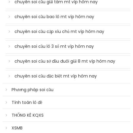
chuyên soi cầu giải tám mt víp hôm nay
chuyên soi cầu bao lô mt víp hôm nay
chuyên soi cầu cặp xíu chủ mt víp hôm nay
chuyên soi cầu lô 3 số mt víp hôm nay
chuyên soi cầu sớ đầu đuôi giải 8 mt víp hôm nay
chuyên soi cầu đặc biệt mt víp hôm nay
Phương pháp soi cầu
Tính toán lô đề
THỐNG KÊ KQXS
XSMB