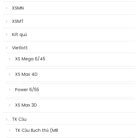
XSMN
XSMT
Kết quả
Vietlott
XS Mega 6/45
XS Max 4D
Power 6/55
XS Max 3D
TK Cầu
TK Cầu Bạch thủ (MB