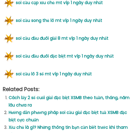
soi cầu cặp xỉu chủ mt víp 1 ngày duy nhất
soi cầu song thủ lô mt víp 1 ngày duy nhất
soi cầu đầu đuôi giải 8 mt víp 1 ngày duy nhất
soi cầu đầu đuôi đặc biệt mt víp 1 ngày duy nhất
soi cầu lô 3 số mt víp 1 ngày duy nhất
Related Posts:
Cách lấy 2 số cuối giải đặc biệt XSMB theo tuần, tháng, năm
lâu chưa ra
Hướng dẫn phương pháp soi cầu giải đặc biệt tuầ XSMB đặc
biệt cực chuẩn
Xỉu chủ là gì? Những thông tin bạn cần biết trước khi tham