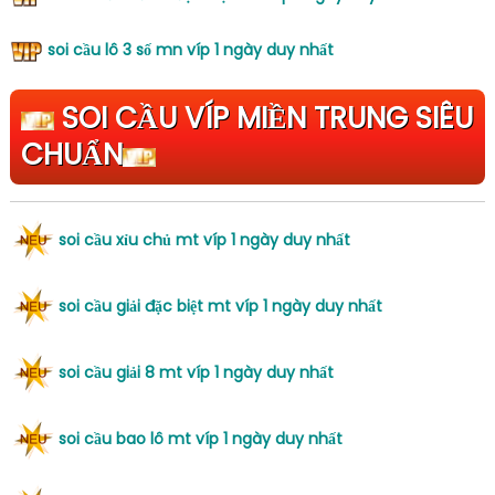
soi cầu lô 3 số mn víp 1 ngày duy nhất
SOI CẦU VÍP MIỀN TRUNG SIÊU
CHUẨN
soi cầu xỉu chủ mt víp 1 ngày duy nhất
soi cầu giải đặc biệt mt víp 1 ngày duy nhất
soi cầu giải 8 mt víp 1 ngày duy nhất
soi cầu bao lô mt víp 1 ngày duy nhất