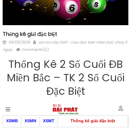
Thống kê giải đặc biệt
Posted
Author
06/05/2026
soi cầu tây ninh - cau dac biet mien bac chay 3
on
ngay
Comments(2)
Thống Kê 2 Số Cuối ĐB
Miền Bắc – TK 2 Số Cuối
Đặc Biệt