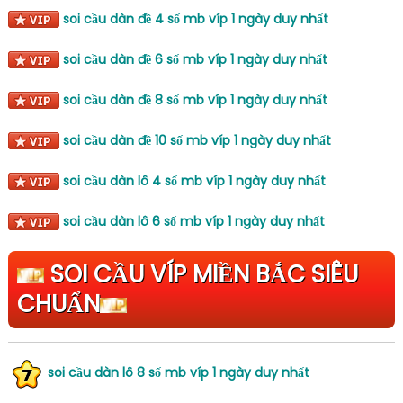
soi cầu dàn đề 4 số mb víp 1 ngày duy nhất
soi cầu dàn đề 6 số mb víp 1 ngày duy nhất
soi cầu dàn đề 8 số mb víp 1 ngày duy nhất
soi cầu dàn đề 10 số mb víp 1 ngày duy nhất
soi cầu dàn lô 4 số mb víp 1 ngày duy nhất
soi cầu dàn lô 6 số mb víp 1 ngày duy nhất
SOI CẦU VÍP MIỀN BẮC SIÊU
CHUẨN
soi cầu dàn lô 8 số mb víp 1 ngày duy nhất