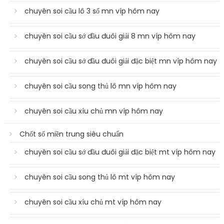
chuyên soi cầu lô 3 số mn víp hôm nay
chuyên soi cầu sớ đầu đuôi giải 8 mn víp hôm nay
chuyên soi cầu sớ đầu đuôi giải đặc biệt mn víp hôm nay
chuyên soi cầu song thủ lô mn víp hôm nay
chuyên soi cầu xíu chủ mn víp hôm nay
Chốt số miền trung siêu chuẩn
chuyên soi cầu sớ đầu đuôi giải đặc biệt mt víp hôm nay
chuyên soi cầu song thủ lô mt víp hôm nay
chuyên soi cầu xíu chủ mt víp hôm nay