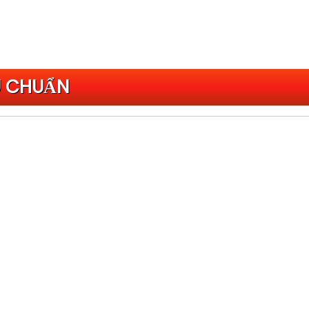
U CHUẨN