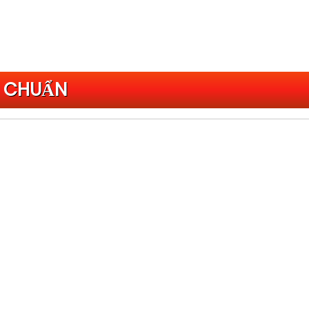
U CHUẨN