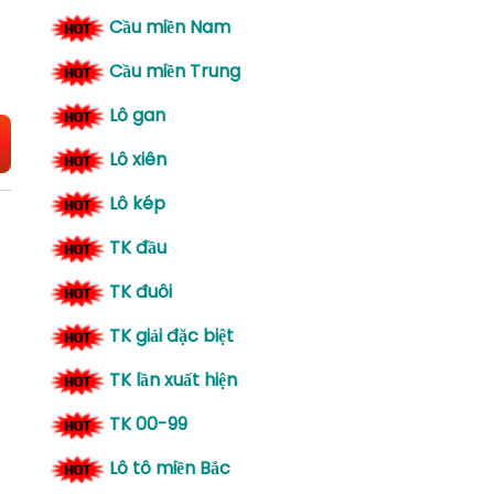
Cầu miền Nam
Cầu miền Trung
Lô gan
Lô xiên
Lô kép
TK đầu
TK đuôi
TK giải đặc biệt
TK lần xuất hiện
TK 00-99
Lô tô miền Bắc