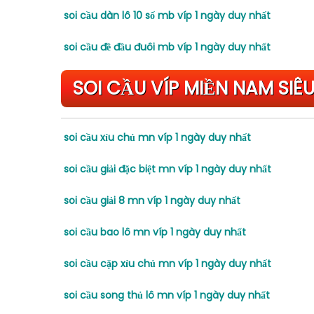
soi cầu dàn lô 10 số mb víp 1 ngày duy nhất
soi cầu đề đầu đuôi mb víp 1 ngày duy nhất
SOI CẦU VÍP MIỀN NAM SIÊ
soi cầu xỉu chủ mn víp 1 ngày duy nhất
soi cầu giải đặc biệt mn víp 1 ngày duy nhất
soi cầu giải 8 mn víp 1 ngày duy nhất
soi cầu bao lô mn víp 1 ngày duy nhất
soi cầu cặp xỉu chủ mn víp 1 ngày duy nhất
soi cầu song thủ lô mn víp 1 ngày duy nhất