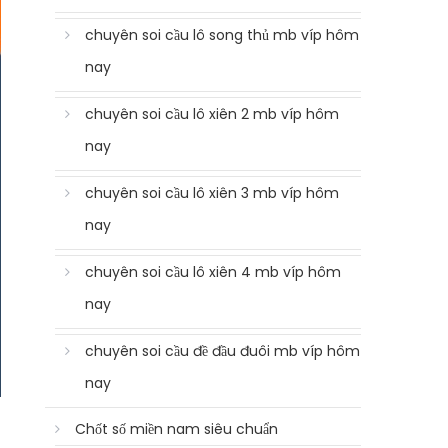
chuyên soi cầu lô song thủ mb víp hôm
nay
chuyên soi cầu lô xiên 2 mb víp hôm
nay
chuyên soi cầu lô xiên 3 mb víp hôm
nay
chuyên soi cầu lô xiên 4 mb víp hôm
nay
chuyên soi cầu đề đầu đuôi mb víp hôm
nay
Chốt số miền nam siêu chuẩn