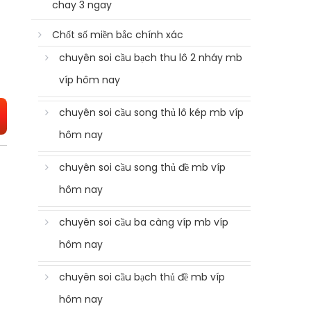
chay 3 ngay
Chốt số miền bắc chính xác
chuyên soi cầu bạch thu lô 2 nháy mb
víp hôm nay
chuyên soi cầu song thủ lô kép mb víp
hôm nay
chuyên soi cầu song thủ đề mb víp
hôm nay
chuyên soi cầu ba càng víp mb víp
hôm nay
chuyên soi cầu bạch thủ đề mb víp
hôm nay