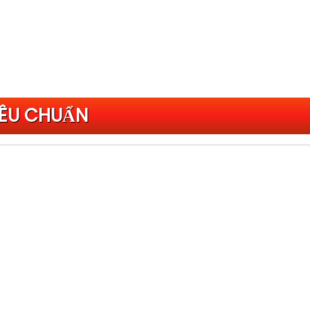
IÊU CHUẨN