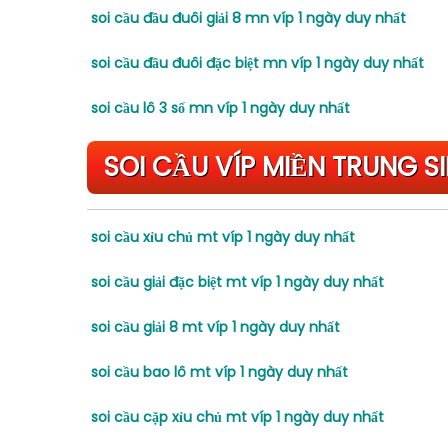
soi cầu đầu đuôi giải 8 mn víp 1 ngày duy nhất
soi cầu đầu đuôi đặc biệt mn víp 1 ngày duy nhất
soi cầu lô 3 số mn víp 1 ngày duy nhất
SOI CẦU VÍP MIỀN TRUNG S
soi cầu xỉu chủ mt víp 1 ngày duy nhất
soi cầu giải đặc biệt mt víp 1 ngày duy nhất
soi cầu giải 8 mt víp 1 ngày duy nhất
soi cầu bao lô mt víp 1 ngày duy nhất
soi cầu cặp xỉu chủ mt víp 1 ngày duy nhất