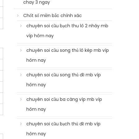
chay 3 ngay
Chốt số miền bắc chính xác
chuyên soi cầu bạch thu lô 2 nháy mb
víp hôm nay
chuyên soi cầu song thủ lô kép mb víp
hôm nay
chuyên soi cầu song thủ đề mb víp
hôm nay
chuyên soi cầu ba càng víp mb víp
hôm nay
chuyên soi cầu bạch thủ đề mb víp
hôm nay