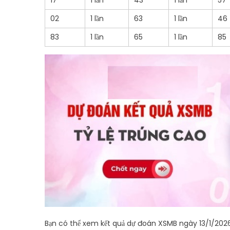
17
1 lần
43
1 lần
57
02
1 lần
63
1 lần
46
83
1 lần
65
1 lần
85
Bạn có thể xem kết quả dự đoán XSMB ngày 13/1/2026 