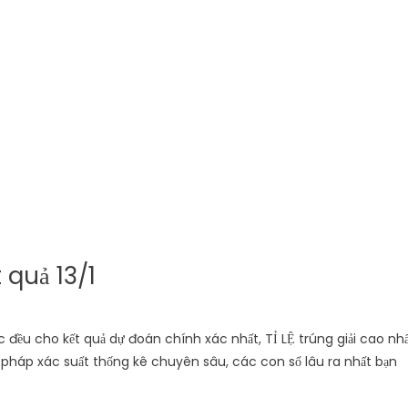
 quả 13/1
 đều cho kết quả dự đoán chính xác nhất, TỈ LỆ trúng giải cao nh
pháp xác suất thống kê chuyên sâu, các con số lâu ra nhất bạn