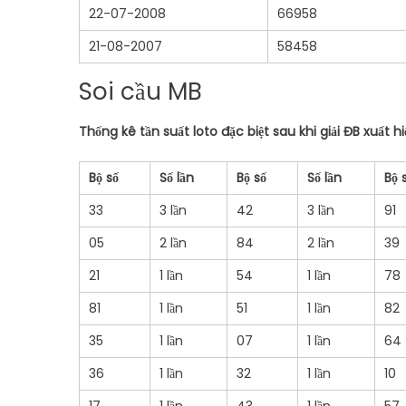
22-07-2008
669
58
21-08-2007
584
58
Soi cầu MB
Thống kê tần suất loto đặc biệt sau khi giải ĐB xuất h
Bộ số
Số lần
Bộ số
Số lần
Bộ 
33
3 lần
42
3 lần
91
05
2 lần
84
2 lần
39
21
1 lần
54
1 lần
78
81
1 lần
51
1 lần
82
35
1 lần
07
1 lần
64
36
1 lần
32
1 lần
10