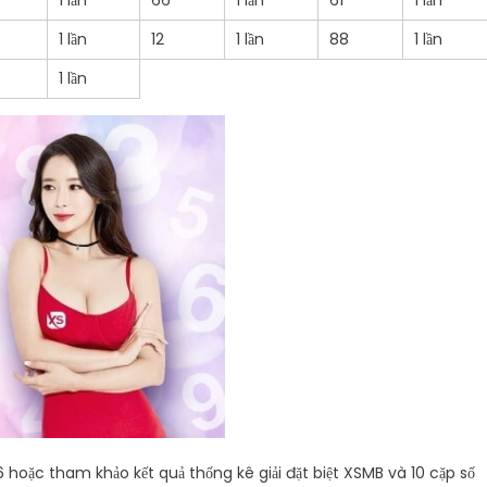
1 lần
66
1 lần
61
1 lần
1 lần
12
1 lần
88
1 lần
1 lần
hoặc tham khảo kết quả thống kê giải đặt biệt XSMB và 10 cặp số