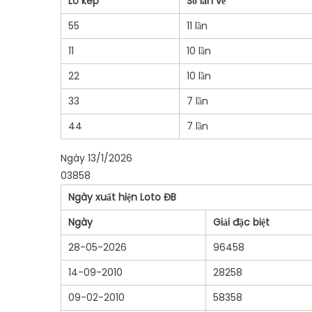
Lô kép
Số lần về
55
11 lần
11
10 lần
22
10 lần
33
7 lần
44
7 lần
Ngày 13/1/2026
03858
Ngày xuất hiện Loto ĐB
Ngày
Giải đặc biệt
28-05-2026
964
58
14-09-2010
282
58
09-02-2010
583
58