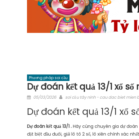
Phương pháp soi cầu
Dự đoán kết quả 13/1 xổ số
Posted
Author
05/03/2026
soi cầu tây ninh - cau dac biet mien
on
Dự đoán kết quả 13/1 xổ 
Dự đoán kết quả 13/1 .
Hãy cùng chuyên gia dự đoán X
đặt biệt đầu đuôi, giải lô tô 2 số, lô xiên chính xác nhất