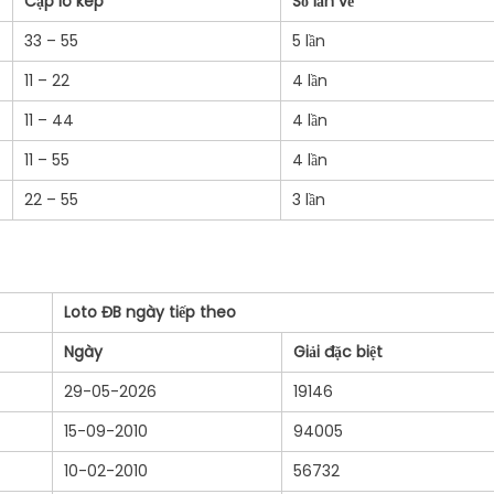
Cặp lô kép
Số lần về
33 – 55
5 lần
11 – 22
4 lần
11 – 44
4 lần
11 – 55
4 lần
22 – 55
3 lần
Loto ĐB ngày tiếp theo
Ngày
Giải đặc biệt
29-05-2026
191
46
15-09-2010
940
05
10-02-2010
567
32