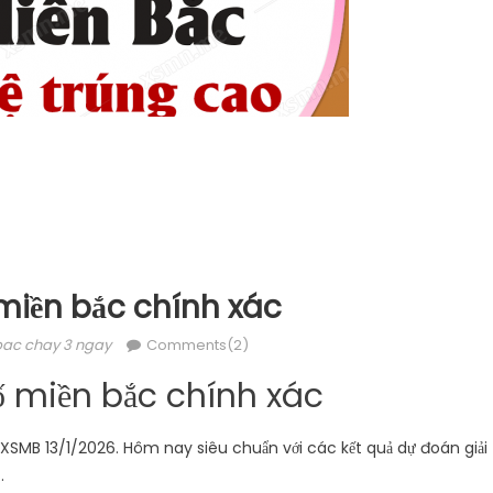
 miền bắc chính xác
 bac chay 3 ngay
Comments(2)
số miền bắc chính xác
SMB 13/1/2026. Hôm nay siêu chuẩn với các kết quả dự đoán giải
.