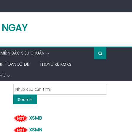
3 NGAY
 MIỀN BẮC SIÊU CHUẨN
́NH TOÁN LÔ ĐỀ
THỐNG KÊ KQXS
THỬ
Search
XSMB
XSMN