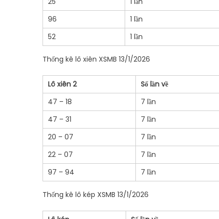
25
1 lần
96
1 lần
52
1 lần
Thống kê lô xiên XSMB 13/1/2026
Lô xiên 2
Số lần về
47 – 18
7 lần
47 – 31
7 lần
20 – 07
7 lần
22 – 07
7 lần
97 – 94
7 lần
Thống kê lô kép XSMB 13/1/2026