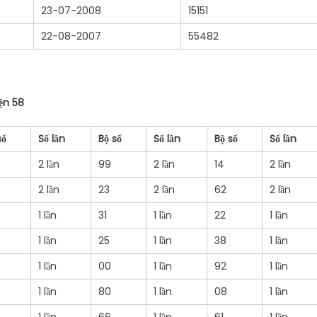
23-07-2008
151
51
22-08-2007
554
82
iện
58
số
Số lần
Bộ số
Số lần
Bộ số
Số lần
2 lần
99
2 lần
14
2 lần
2 lần
23
2 lần
62
2 lần
1 lần
31
1 lần
22
1 lần
1 lần
25
1 lần
38
1 lần
1 lần
00
1 lần
92
1 lần
1 lần
80
1 lần
08
1 lần