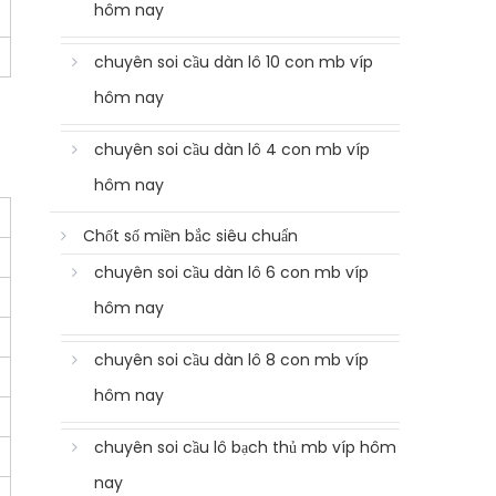
hôm nay
chuyên soi cầu dàn lô 10 con mb víp
hôm nay
chuyên soi cầu dàn lô 4 con mb víp
hôm nay
Chốt số miền bắc siêu chuẩn
chuyên soi cầu dàn lô 6 con mb víp
hôm nay
chuyên soi cầu dàn lô 8 con mb víp
hôm nay
chuyên soi cầu lô bạch thủ mb víp hôm
nay