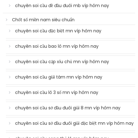
chuyên soi cầu đề đầu đuôi mb víp hôm nay
Chốt số miền nam siêu chuẩn
chuyên soi cầu đặc biệt mn víp hôm nay
chuyên soi cầu bao lô mn víp hôm nay
chuyên soi cầu cặp xíu chủ mn víp hôm nay
chuyên soi cầu giải tám mn víp hôm nay
chuyên soi cầu lô 3 số mn víp hôm nay
chuyên soi cầu sớ đầu đuôi giải 8 mn víp hôm nay
chuyên soi cầu sớ đầu đuôi giải đặc biệt mn víp hôm nay