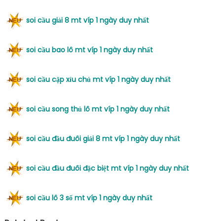
soi cầu giải 8 mt víp 1 ngày duy nhất
soi cầu bao lô mt víp 1 ngày duy nhất
soi cầu cặp xỉu chủ mt víp 1 ngày duy nhất
soi cầu song thủ lô mt víp 1 ngày duy nhất
soi cầu đầu đuôi giải 8 mt víp 1 ngày duy nhất
soi cầu đầu đuôi đặc biệt mt víp 1 ngày duy nhất
soi cầu lô 3 số mt víp 1 ngày duy nhất