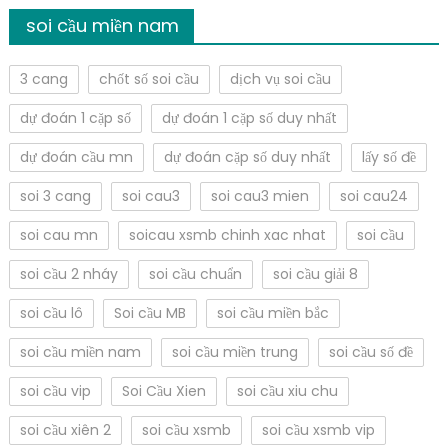
soi cầu miền nam
3 cang
chốt số soi cầu
dịch vụ soi cầu
dự đoán 1 cặp số
dự đoán 1 cặp số duy nhất
dự đoán cầu mn
dự đoán cặp số duy nhất
lấy số đề
soi 3 cang
soi cau3
soi cau3 mien
soi cau24
soi cau mn
soicau xsmb chinh xac nhat
soi cầu
soi cầu 2 nháy
soi cầu chuẩn
soi cầu giải 8
soi cầu lô
Soi cầu MB
soi cầu miền bắc
soi cầu miền nam
soi cầu miền trung
soi cầu số đề
soi cầu vip
Soi Cầu Xien
soi cầu xiu chu
soi cầu xiên 2
soi cầu xsmb
soi cầu xsmb vip