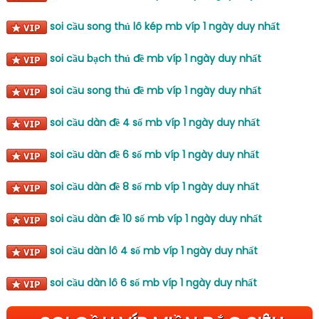
soi cầu song thủ lô kép mb víp 1 ngày duy nhất
soi cầu bạch thủ đề mb víp 1 ngày duy nhất
soi cầu song thủ đề mb víp 1 ngày duy nhất
soi cầu dàn đề 4 số mb víp 1 ngày duy nhất
soi cầu dàn đề 6 số mb víp 1 ngày duy nhất
soi cầu dàn đề 8 số mb víp 1 ngày duy nhất
soi cầu dàn đề 10 số mb víp 1 ngày duy nhất
soi cầu dàn lô 4 số mb víp 1 ngày duy nhất
soi cầu dàn lô 6 số mb víp 1 ngày duy nhất