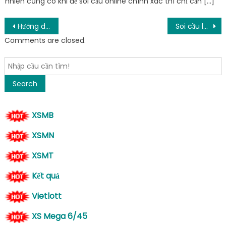
nhiên cũng có khi để soi cầu online chính xác thì chỉ cần […]
Điều
Hướng dẫn cách tính lô đề theo ngũ hành đánh luôn trúng
Soi cầu lô đang chạy dài nhất – Tìm cầu lô tô hay ra, chạy đều nhất hôm nay
Comments are closed.
hướng
bài
viết
Search
XSMB
XSMN
XSMT
Kết quả
Vietlott
XS Mega 6/45