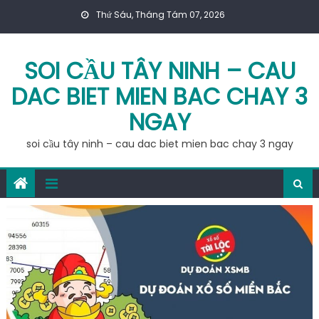
Skip
Thứ Sáu, Tháng Tám 07, 2026
to
content
SOI CẦU TÂY NINH – CAU
DAC BIET MIEN BAC CHAY 3
NGAY
soi cầu tây ninh – cau dac biet mien bac chay 3 ngay