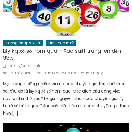
Phương pháp soi cầu
Tính toán lô đề
Lấy kq xổ số hôm qua – Xác suất trúng lên đến
99%
Author
Posted
06/05/2026
on
soi cầu tây ninh - cau dac biet mien bac chay 3 ngay
Một trong những nhiệm vụ mà các chuyên gia thực hiện khi
soi cầu đó là lấy kq xổ số hôm qua. Mục đích của công việc
này là như thế nào? Lý giải nguyên nhân các chuyên gia lấy
kq xổ số hôm qua Công việc đầu tiên mà các chuyên gia thực
hiện […]