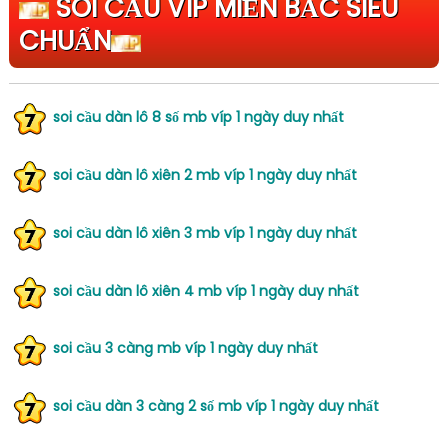
SOI CẦU VÍP MIỀN BẮC SIÊU
CHUẨN
soi cầu dàn lô 8 số mb víp 1 ngày duy nhất
soi cầu dàn lô xiên 2 mb víp 1 ngày duy nhất
soi cầu dàn lô xiên 3 mb víp 1 ngày duy nhất
soi cầu dàn lô xiên 4 mb víp 1 ngày duy nhất
soi cầu 3 càng mb víp 1 ngày duy nhất
soi cầu dàn 3 càng 2 số mb víp 1 ngày duy nhất