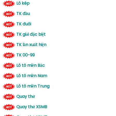
Lô kép
TK đầu
TK đuôi
TK giải đặc biệt
TK lần xuất hiện
TK 00-99
Lô tô miền Bắc
Lô tô miền Nam
Lô tô miền Trung
Quay thử
Quay thử XSMB