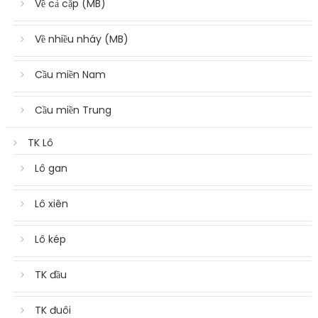
Về cả cặp (MB)
Về nhiều nháy (MB)
Cầu miền Nam
Cầu miền Trung
TK Lô
Lô gan
Lô xiên
Lô kép
TK đầu
TK đuôi