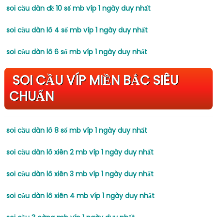
soi cầu dàn đề 10 số mb víp 1 ngày duy nhất
soi cầu dàn lô 4 số mb víp 1 ngày duy nhất
soi cầu dàn lô 6 số mb víp 1 ngày duy nhất
SOI CẦU VÍP MIỀN BẮC SIÊU
CHUẨN
soi cầu dàn lô 8 số mb víp 1 ngày duy nhất
soi cầu dàn lô xiên 2 mb víp 1 ngày duy nhất
soi cầu dàn lô xiên 3 mb víp 1 ngày duy nhất
soi cầu dàn lô xiên 4 mb víp 1 ngày duy nhất