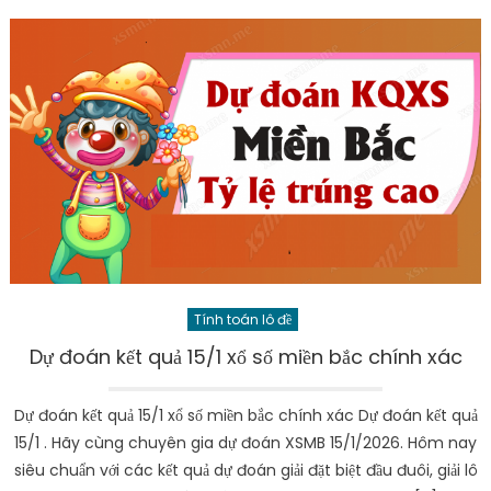
Tính toán lô đề
Dự đoán kết quả 15/1 xổ số miền bắc chính xác
Dự đoán kết quả 15/1 xổ số miền bắc chính xác Dự đoán kết quả
15/1 . Hãy cùng chuyên gia dự đoán XSMB 15/1/2026. Hôm nay
siêu chuẩn với các kết quả dự đoán giải đặt biệt đầu đuôi, giải lô