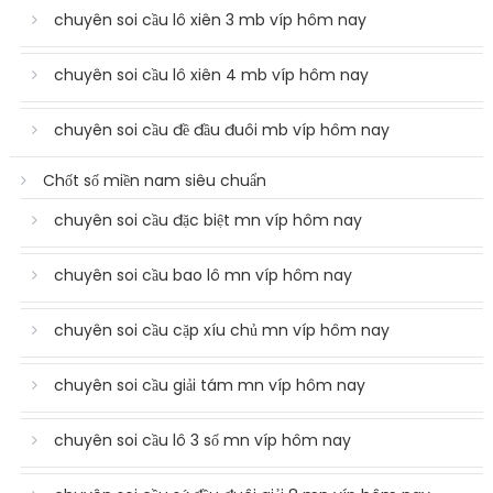
chuyên soi cầu lô xiên 3 mb víp hôm nay
chuyên soi cầu lô xiên 4 mb víp hôm nay
chuyên soi cầu đề đầu đuôi mb víp hôm nay
Chốt số miền nam siêu chuẩn
chuyên soi cầu đặc biệt mn víp hôm nay
chuyên soi cầu bao lô mn víp hôm nay
chuyên soi cầu cặp xíu chủ mn víp hôm nay
chuyên soi cầu giải tám mn víp hôm nay
chuyên soi cầu lô 3 số mn víp hôm nay