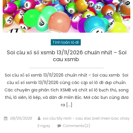
Tính toán lô đề
Soi cầu xổ số xsmb 13/11/2026 chuẩn nhất – Soi
cau xsmb
Soi cầu xổ số xsmb 13/11/2026 chuẩn nhất – Soi cau xsmb Soi
cầu xổ số xsmb 13/11/2026 cùng các cặp số lô đề đẹp chuẩn.
Các chuyên gia phân tích XSMB và chốt số lô bạch thủ, song
thủ, lô xiên, lô kép, và dàn đề miền Bắc. Mời các bạn cùng đưa
ra […]
Posted
Author
08/05/2026
soi cầu tây ninh - cau dac biet mien bac chay
on
3 ngay
Comments(2)