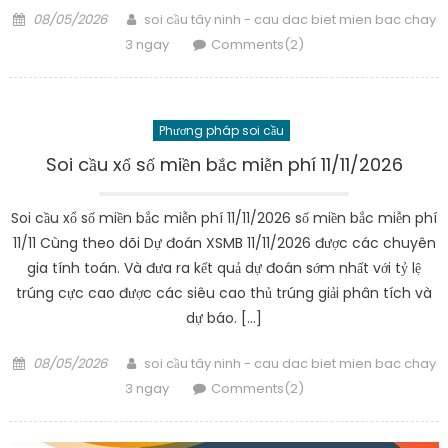
Posted
Author
08/05/2026
soi cầu tây ninh - cau dac biet mien bac chay
on
3 ngay
Comments(2)
Phương pháp soi cầu
Soi cầu xổ số miền bắc miễn phí 11/11/2026
Soi cầu xổ số miền bắc miễn phí 11/11/2026 số miền bắc miễn phí
11/11 Cùng theo dõi Dự đoán XSMB 11/11/2026 được các chuyên
gia tính toán. Và đưa ra kết quả dự đoán sớm nhất với tỷ lệ
trúng cực cao được các siêu cao thủ trúng giải phân tích và
dự báo. […]
Posted
Author
08/05/2026
soi cầu tây ninh - cau dac biet mien bac chay
on
3 ngay
Comments(2)