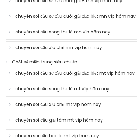
chuyên soi cầu sớ đầu đuôi giải 8 mn víp hôm nay
chuyên soi cầu sớ đầu đuôi giải đặc biệt mn víp hôm nay
chuyên soi cầu song thủ lô mn víp hôm nay
chuyên soi cầu xíu chủ mn víp hôm nay
Chốt số miền trung siêu chuẩn
chuyên soi cầu sớ đầu đuôi giải đặc biệt mt víp hôm nay
chuyên soi cầu song thủ lô mt víp hôm nay
chuyên soi cầu xíu chủ mt víp hôm nay
chuyên soi cầu giải tám mt víp hôm nay
chuyên soi cầu bao lô mt víp hôm nay