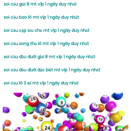
soi cầu giải 8 mt víp 1 ngày duy nhất
soi cầu bao lô mt víp 1 ngày duy nhất
soi cầu cặp xỉu chủ mt víp 1 ngày duy nhất
soi cầu song thủ lô mt víp 1 ngày duy nhất
soi cầu đầu đuôi giải 8 mt víp 1 ngày duy nhất
soi cầu đầu đuôi đặc biệt mt víp 1 ngày duy nhất
soi cầu lô 3 số mt víp 1 ngày duy nhất