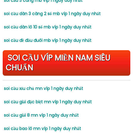
soi cầu 3 càng mb víp 1 ngày duy nhất
soi cầu dàn 3 càng 2 số mb víp 1 ngày duy nhất
soi cầu dàn lô 10 số mb víp 1 ngày duy nhất
soi cầu đề đầu đuôi mb víp 1 ngày duy nhất
SOI CẦU VÍP MIỀN NAM SIÊU
CHUẨN
soi cầu xỉu chủ mn víp 1 ngày duy nhất
soi cầu giải đặc biệt mn víp 1 ngày duy nhất
soi cầu giải 8 mn víp 1 ngày duy nhất
soi cầu bao lô mn víp 1 ngày duy nhất